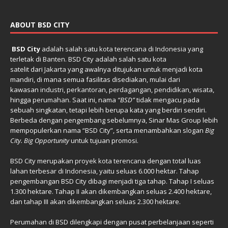
ABOUT BSD CITY
BSD City
adalah salah satu
kota terencana
di
Indonesia
yang
terletak di
Banten
. BSD City adalah salah satu
kota
satelit
dari
Jakarta
yang awalnya ditujukan untuk menjadi kota
mandiri, di mana semua fasilitas disediakan, mulai dari
kawasan
industri
,
perkantoran
,
perdagangan
,
pendidikan
,
wisata
,
hingga
perumahan
. Saat ini, nama
“BSD”
tidak mengacu pada
sebuah singkatan, tetapi lebih berupa kata yang berdiri sendiri.
Berbeda dengan pengembang sebelumnya, Sinar Mas Group lebih
mempopulerkan nama “BSD City”, serta menambahkan slogan
Big
City. Big Opportunity
untuk tujuan promosi.
BSD City merupakan
proyek
kota terencana
dengan total luas
lahan terbesar di
Indonesia
, yaitu seluas 6.000 hektar. Tahap
pengembangan BSD City dibagi menjadi tiga tahap. Tahap I seluas
1.300 hektare. Tahap II akan dikembangkan seluas 2.400 hektare,
dan tahap III akan dikembangkan seluas 2.300 hektare.
Perumahan di BSD dilengkapi dengan pusat perbelanjaan seperti