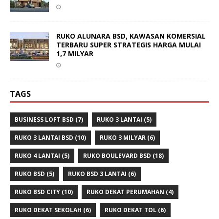
RUKO ALUNARA BSD, KAWASAN KOMERSIAL
TERBARU SUPER STRATEGIS HARGA MULAI
1,7 MILYAR
TAGS
BUSINESS LOFT BSD
(7)
RUKO 3 LANTAI
(5)
RUKO 3 LANTAI BSD
(10)
RUKO 3 MILYAR
(6)
RUKO 4 LANTAI
(5)
RUKO BOULEVARD BSD
(18)
RUKO BSD
(5)
RUKO BSD 3 LANTAI
(6)
RUKO BSD CITY
(10)
RUKO DEKAT PERUMAHAN
(4)
RUKO DEKAT SEKOLAH
(6)
RUKO DEKAT TOL
(6)