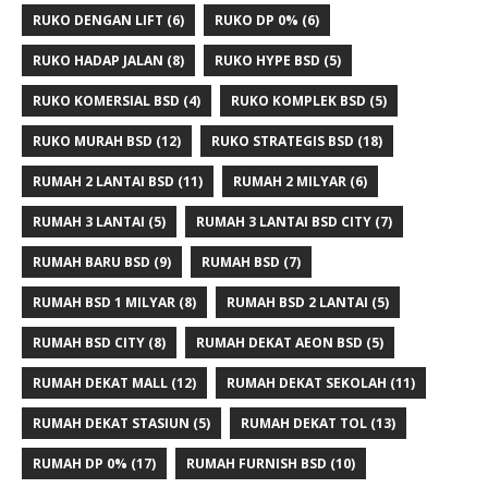
RUKO DENGAN LIFT
(6)
RUKO DP 0%
(6)
RUKO HADAP JALAN
(8)
RUKO HYPE BSD
(5)
RUKO KOMERSIAL BSD
(4)
RUKO KOMPLEK BSD
(5)
RUKO MURAH BSD
(12)
RUKO STRATEGIS BSD
(18)
RUMAH 2 LANTAI BSD
(11)
RUMAH 2 MILYAR
(6)
RUMAH 3 LANTAI
(5)
RUMAH 3 LANTAI BSD CITY
(7)
RUMAH BARU BSD
(9)
RUMAH BSD
(7)
RUMAH BSD 1 MILYAR
(8)
RUMAH BSD 2 LANTAI
(5)
RUMAH BSD CITY
(8)
RUMAH DEKAT AEON BSD
(5)
RUMAH DEKAT MALL
(12)
RUMAH DEKAT SEKOLAH
(11)
RUMAH DEKAT STASIUN
(5)
RUMAH DEKAT TOL
(13)
RUMAH DP 0%
(17)
RUMAH FURNISH BSD
(10)