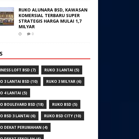
RUKO ALUNARA BSD, KAWASAN
KOMERSIAL TERBARU SUPER
STRATEGIS HARGA MULAI 1,7
MILYAR
0
S
INESS LOFT BSD
(7)
RUKO 3 LANTAI
(5)
O 3 LANTAI BSD
(10)
RUKO 3 MILYAR
(6)
O 4 LANTAI
(5)
O BOULEVARD BSD
(18)
RUKO BSD
(5)
O BSD 3 LANTAI
(6)
RUKO BSD CITY
(10)
O DEKAT PERUMAHAN
(4)
O DEKAT SEKOLAH
(6)