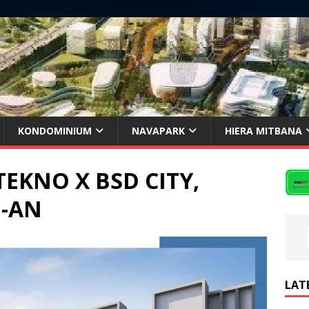
KONDOMINIUM
NAVAPARK
HIERA MITBANA
KNO X BSD CITY,
M-AN
LAT