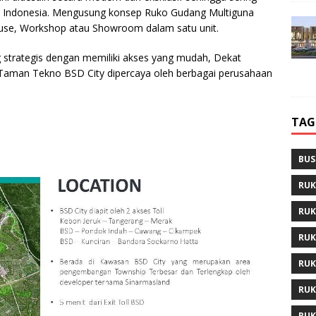
i Indonesia. Mengusung konsep Ruko Gudang Multiguna
ouse, Workshop atau Showroom dalam satu unit.
 strategis dengan memiliki akses yang mudah, Dekat
a Taman Tekno BSD City dipercaya oleh berbagai perusahaan
TAG
BUS
RUK
RUK
RUK
RUK
RUK
RUK