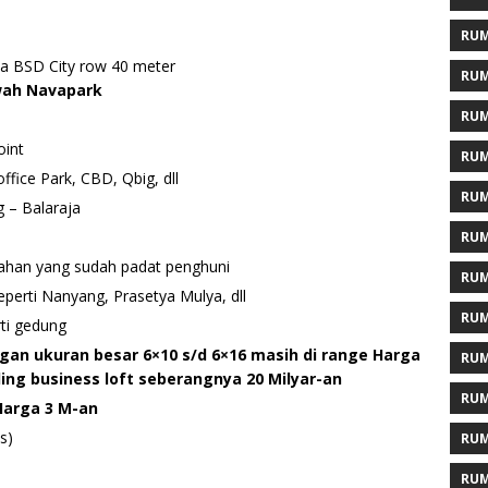
RUM
ma BSD City row 40 meter
RUM
wah Navapark
RUM
oint
RUM
ffice Park, CBD, Qbig, dll
RUM
g – Balaraja
RUM
umahan yang sudah padat penghuni
RUM
eperti Nanyang, Prasetya Mulya, dll
RUM
ti gedung
gan ukuran besar 6×10 s/d 6×16 masih di range Harga
RUM
ding business loft seberangnya 20 Milyar-an
RUM
Harga 3 M-an
s)
RUM
RUM