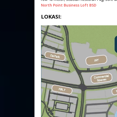
North Point Business Loft BSD
LOKASI: