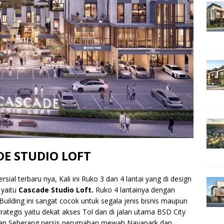
E STUDIO LOFT
al terbaru nya, Kali ini Ruko 3 dan 4 lantai yang di design
 yaitu
Cascade Studio Loft.
Ruko 4 lantainya dengan
uilding ini sangat cocok untuk segala jenis bisnis maupun
trategis yaitu dekat akses Tol dan di jalan utama BSD City
 dan Seberang persis perumahan mewah Navapark dan