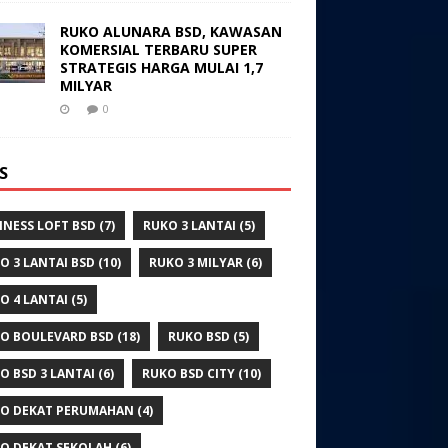
RUKO ALUNARA BSD, KAWASAN
KOMERSIAL TERBARU SUPER
STRATEGIS HARGA MULAI 1,7
MILYAR
0
S
INESS LOFT BSD
(7)
RUKO 3 LANTAI
(5)
O 3 LANTAI BSD
(10)
RUKO 3 MILYAR
(6)
O 4 LANTAI
(5)
O BOULEVARD BSD
(18)
RUKO BSD
(5)
O BSD 3 LANTAI
(6)
RUKO BSD CITY
(10)
O DEKAT PERUMAHAN
(4)
O DEKAT SEKOLAH
(6)