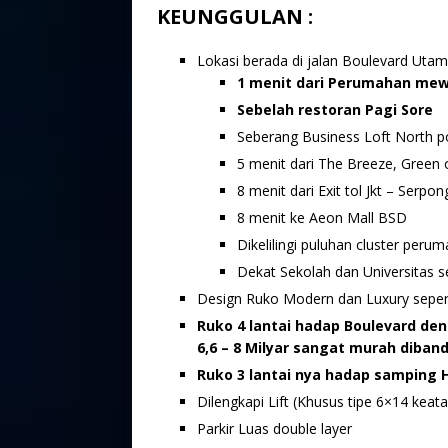
KEUNGGULAN :
Lokasi berada di jalan Boulevard Uta
1 menit dari Perumahan me
Sebelah restoran Pagi Sore
Seberang Business Loft North p
5 menit dari The Breeze, Green o
8 menit dari Exit tol Jkt – Serpon
8 menit ke Aeon Mall BSD
Dikelilingi puluhan cluster per
Dekat Sekolah dan Universitas s
Design Ruko Modern dan Luxury seper
Ruko 4 lantai hadap Boulevard den
6,6 – 8 Milyar sangat murah diban
Ruko 3 lantai nya hadap samping 
Dilengkapi Lift (Khusus tipe 6×14 keata
Parkir Luas double layer