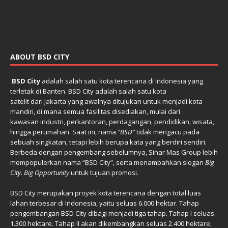
ABOUT BSD CITY
BSD City
adalah salah satu
kota terencana
di
Indonesia
yang
terletak di
Banten
. BSD City adalah salah satu
kota
satelit
dari
Jakarta
yang awalnya ditujukan untuk menjadi kota
mandiri, di mana semua fasilitas disediakan, mulai dari
kawasan
industri
,
perkantoran
,
perdagangan
,
pendidikan
,
wisata
,
hingga
perumahan
. Saat ini, nama
“BSD”
tidak mengacu pada
sebuah singkatan, tetapi lebih berupa kata yang berdiri sendiri.
Berbeda dengan pengembang sebelumnya, Sinar Mas Group lebih
mempopulerkan nama “BSD City”, serta menambahkan slogan
Big
City. Big Opportunity
untuk tujuan promosi.
BSD City merupakan
proyek
kota terencana
dengan total luas
lahan terbesar di
Indonesia
, yaitu seluas 6.000 hektar. Tahap
pengembangan BSD City dibagi menjadi tiga tahap. Tahap I seluas
1.300 hektare. Tahap II akan dikembangkan seluas 2.400 hektare,