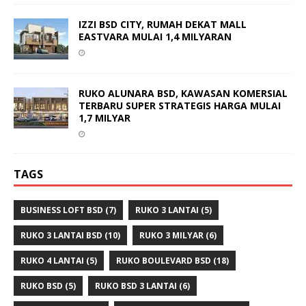
IZZI BSD CITY, RUMAH DEKAT MALL
EASTVARA MULAI 1,4 MILYARAN
RUKO ALUNARA BSD, KAWASAN KOMERSIAL
TERBARU SUPER STRATEGIS HARGA MULAI
1,7 MILYAR
TAGS
BUSINESS LOFT BSD
(7)
RUKO 3 LANTAI
(5)
RUKO 3 LANTAI BSD
(10)
RUKO 3 MILYAR
(6)
RUKO 4 LANTAI
(5)
RUKO BOULEVARD BSD
(18)
RUKO BSD
(5)
RUKO BSD 3 LANTAI
(6)