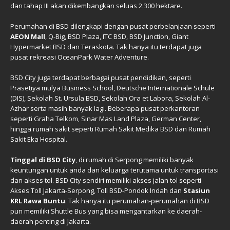
dan tahap III akan dikembangkan seluas 2.300 hektare.
Perumahan di BSD dilengkapi dengan pusat perbelanjaan seperti
AEON Mall
, Q-Big, BSD Plaza, ITC BSD, BSD Junction, Giant
Hypermarket BSD dan Teraskota. Tak hanya itu terdapat juga
pusat rekreasi OceanPark Water Adventure.
BSD City juga terdapat berbagai pusat pendidikan, seperti
Prasetiya mulya Business School, Deutsche Internationale Schule
(DIS), Sekolah St. Ursula BSD, Sekolah Ora et Labora, Sekolah Al-
Azhar serta masih banyak lagi. Beberapa pusat perkantoran
seperti Graha Telkom, Sinar Mas Land Plaza, German Center,
hingga rumah sakit seperti Rumah Sakit Medika BSD dan Rumah
Sakit Eka Hospital.
Tinggal di BSD City
, di rumah di Serpong memiliki banyak
keuntungan untuk anda dan keluarga terutama untuk transportasi
dan akses tol. BSD City sendiri memiliki akses jalan tol seperti
Akses Toll Jakarta-Serpong, Toll BSD-Pondok Indah dan
Stasiun
KRL Rawa Buntu
. Tak hanya itu perumahan-perumahan di BSD
pun memiliki Shuttle Bus yang bisa mengantarkan ke daerah-
daerah penting di Jakarta.