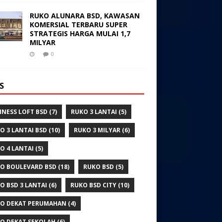
RUKO ALUNARA BSD, KAWASAN
KOMERSIAL TERBARU SUPER
STRATEGIS HARGA MULAI 1,7
MILYAR
0
S
INESS LOFT BSD
(7)
RUKO 3 LANTAI
(5)
O 3 LANTAI BSD
(10)
RUKO 3 MILYAR
(6)
O 4 LANTAI
(5)
O BOULEVARD BSD
(18)
RUKO BSD
(5)
O BSD 3 LANTAI
(6)
RUKO BSD CITY
(10)
O DEKAT PERUMAHAN
(4)
O DEKAT SEKOLAH
(6)