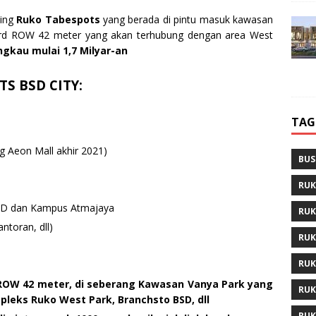
hing
Ruko Tabespots
yang berada di pintu masuk kawasan
vard ROW 42 meter yang akan terhubung dengan area West
gkau mulai 1,7 Milyar-an
S BSD CITY:
TAG
ng Aeon Mall akhir 2021)
BUS
RUK
BSD dan Kampus Atmajaya
RUK
ntoran, dll)
RUK
RUK
d ROW 42 meter, di seberang Kawasan Vanya Park yang
RUK
pleks Ruko West Park, Branchsto BSD, dll
RUK