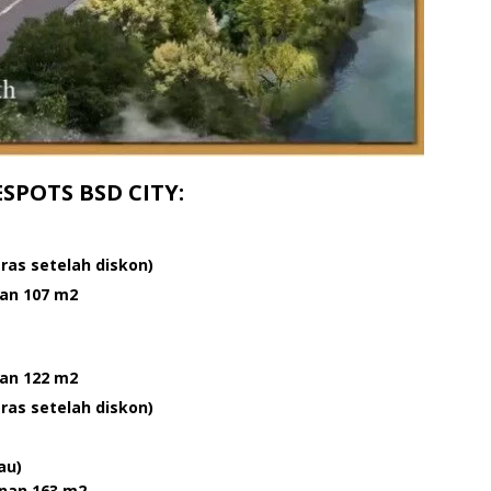
SPOTS BSD CITY:
ras setelah diskon)
nan 107 m2
nan 122 m2
ras setelah diskon)
nau)
unan 163 m2