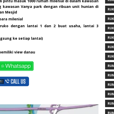
di pintu masuk 1000 rumah milenial di dalam kawasan
 kawasan Vanya park dengan ribuan unit hunian di
RUK
an Mesjid
RUK
para milenial
ruko dengan lantai 1 dan 2 buat usaha, lantai 3
RUK
RUK
ngsung ke setiap lantai)
RUK
emiliki view danau
RUK
RUM
RUM
RUM
RUM
RUM
RUM